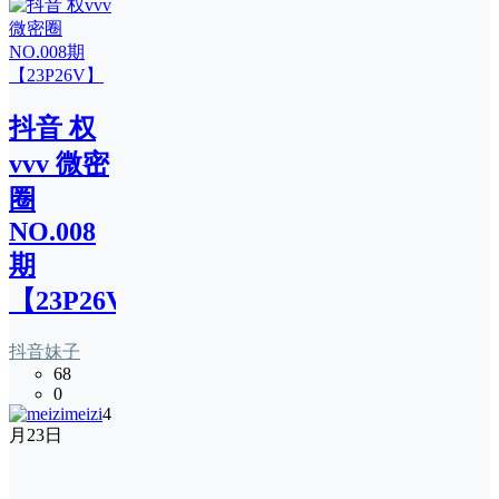
抖音 权
vvv 微密
圈
NO.008
期
【23P26V】
抖音妹子
68
0
meizi
4
月23日