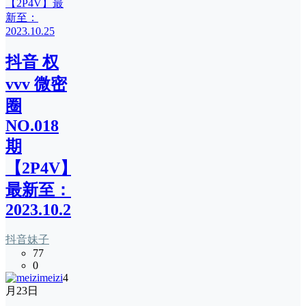
抖音 权
vvv 微密
圈
NO.018
期
【2P4V】
最新至：
2023.10.25
抖音妹子
77
0
meizi
4
月23日