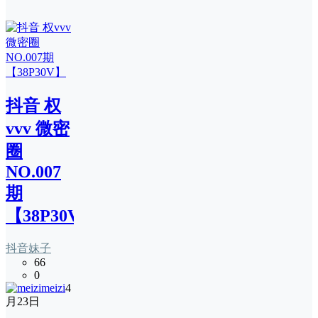
抖音 权
vvv 微密
圈
NO.007
期
【38P30V】
抖音妹子
66
0
meizi
4
月23日