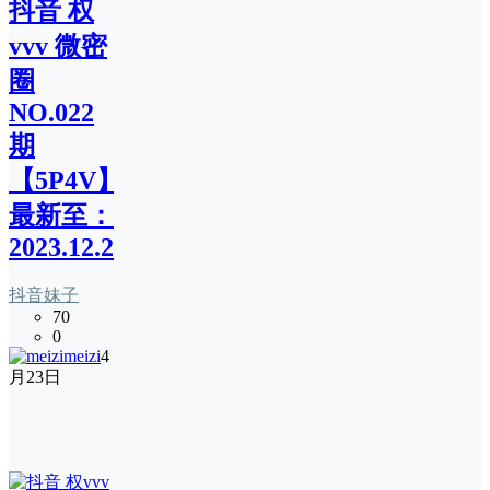
抖音 权
vvv 微密
圈
NO.022
期
【5P4V】
最新至：
2023.12.23
抖音妹子
70
0
meizi
4
月23日