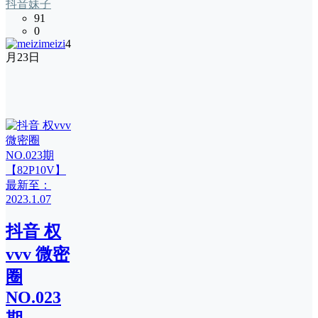
抖音妹子
91
0
meizi
4
月23日
抖音 权
vvv 微密
圈
NO.023