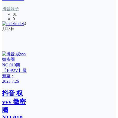
抖音妹子
81
0
meizi
4
月23日
抖音 权
vvv 微密
圈
NO.010