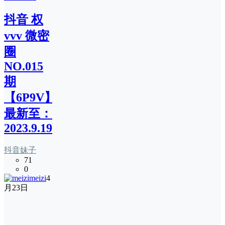
抖音 权
vvv 微密
圈
NO.015
期
【6P9V】
最新至：
2023.9.19
抖音妹子
71
0
meizi
4
月23日