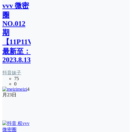
vvv 微密
圈
NO.012
期
【11P11V】
最新至：
2023.8.13
抖音妹子
75
0
meizi
4
月23日