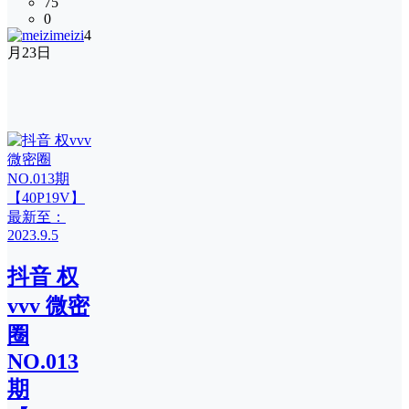
75
0
meizi
4
月23日
抖音 权
vvv 微密
圈
NO.013
期