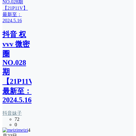
抖音 权
vvv 微密
圈
NO.028
期
【21P11V】
最新至：
2024.5.16
抖音妹子
72
0
meizi
4
月23日