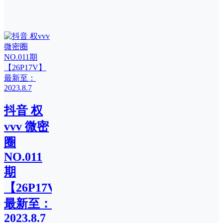
抖音 权
vvv 微密
圈
NO.011
期
【26P17V】
最新至：
2023.8.7