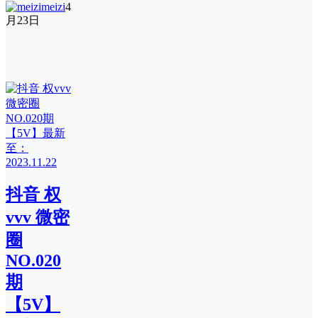
meizi
4
月23日
抖音 权
vvv 微密
圈
NO.020
期
【5V】