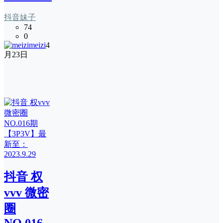
抖音妹子
74
0
meizi
4
月23日
抖音 权
vvv 微密
圈
NO.016