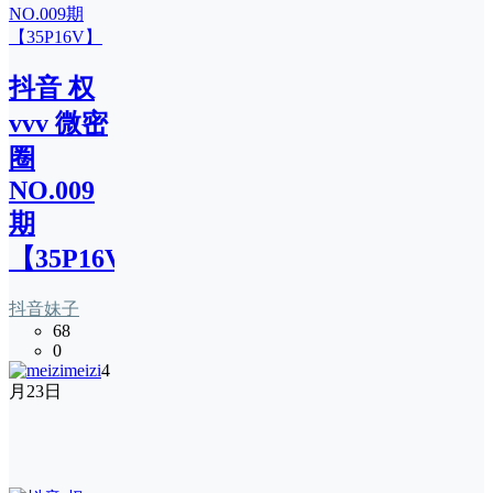
抖音 权
vvv 微密
圈
NO.009
期
【35P16V】
抖音妹子
68
0
meizi
4
月23日