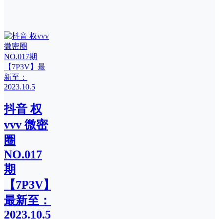
抖音 权
vvv 微密
圈
NO.017
期
【7P3V】
最新至：
2023.10.5