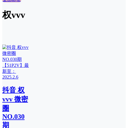
权vvv
抖音 权
vvv 微密
圈
NO.030
期