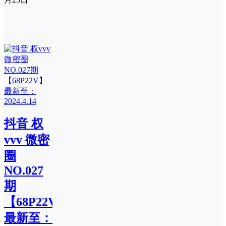
抖音 权
vvv 微密
圈
NO.027
期
【68P22V】
最新至：