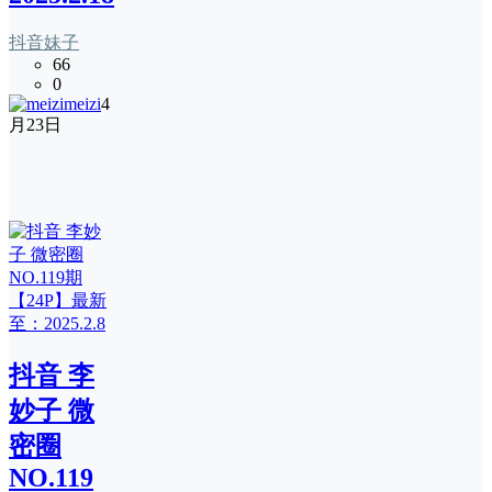
抖音妹子
66
0
meizi
4
月23日
抖音 李
妙子 微
密圈
NO.119