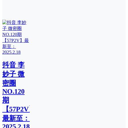
抖音 李
妙子 微
密圈
NO.120
期
【57P2V】
最新至：
2025.2.18