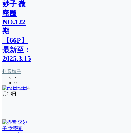
妙子 微
密圈
NO.122
期
【66P】
最新至：
2025.3.15
抖音妹子
71
0
meizi
4
月23日