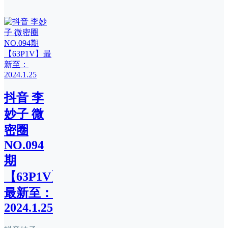
抖音 李
妙子 微
密圈
NO.094
期
【63P1V】
最新至：
2024.1.25