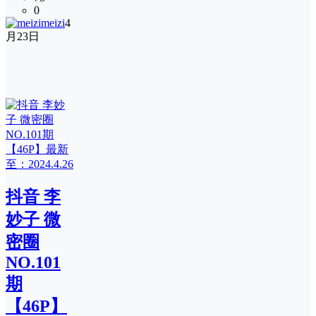
0
meizi
4
月23日
抖音 李
妙子 微
密圈
NO.101
期
【46P】