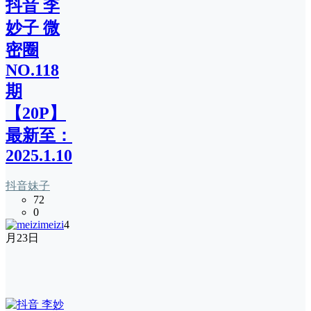
抖音 李
妙子 微
密圈
NO.118
期
【20P】
最新至：
2025.1.10
抖音妹子
72
0
meizi
4
月23日