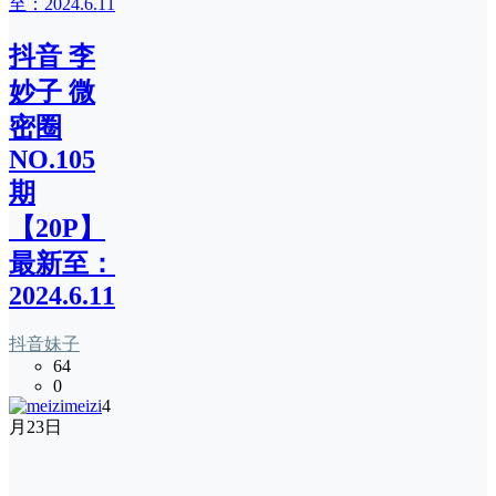
抖音 李
妙子 微
密圈
NO.105
期
【20P】
最新至：
2024.6.11
抖音妹子
64
0
meizi
4
月23日