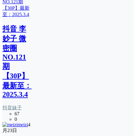
抖音 李
妙子 微
密圈
NO.121
期
【30P】
最新至：
2025.3.4
抖音妹子
67
0
meizi
4
月23日