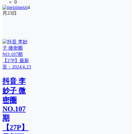
0
meizi
4
月23日
抖音 李
妙子 微
密圈
NO.107
期
【27P】