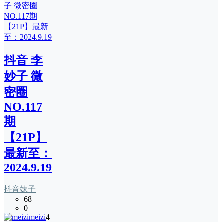
抖音 李
妙子 微
密圈
NO.117
期
【21P】
最新至：
2024.9.19
抖音妹子
68
0
meizi
4