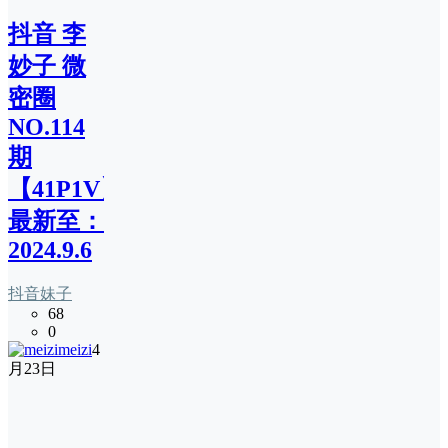
抖音 李
妙子 微
密圈
NO.114
期
【41P1V】
最新至：
2024.9.6
抖音妹子
68
0
meizi
4
月23日