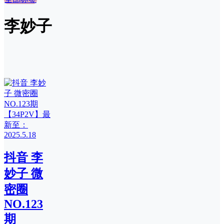
李妙子
抖音 李
妙子 微
密圈
NO.123
期