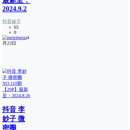
最新至：
2024.9.2
抖音妹子
65
0
meizi
4
月23日
抖音 李
妙子 微
密圈