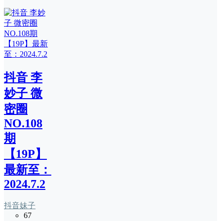
抖音 李
妙子 微
密圈
NO.108
期
【19P】
最新至：
2024.7.2
抖音妹子
67