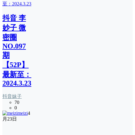
抖音 李
妙子 微
密圈
NO.097
期
【52P】
最新至：
2024.3.23
抖音妹子
70
0
meizi
4
月23日