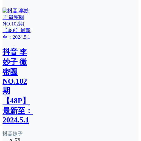
抖音 李
妙子 微
密圈
NO.102
期
【48P】
最新至：
2024.5.1
抖音妹子
75