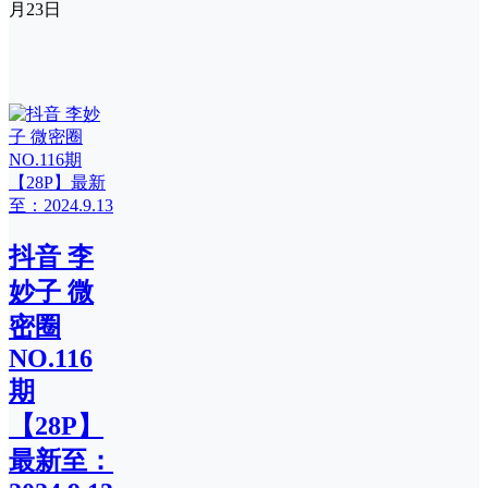
月23日
抖音 李
妙子 微
密圈
NO.116
期
【28P】
最新至：