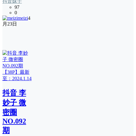
抖音妹子
97
0
meizi
4
月23日
抖音 李
妙子 微
密圈
NO.092
期