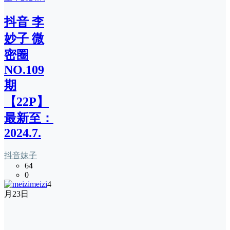
抖音 李
妙子 微
密圈
NO.109
期
【22P】
最新至：
2024.7.
抖音妹子
64
0
meizi
4
月23日