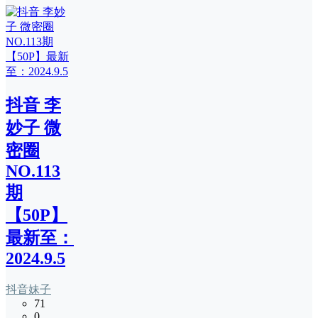
抖音 李
妙子 微
密圈
NO.113
期
【50P】
最新至：
2024.9.5
抖音妹子
71
0