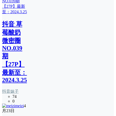
抖音 草
莓酸奶
微密圈
NO.039
期
【27P】
最新至：
2024.3.25
抖音妹子
74
0
meizi
4
月23日