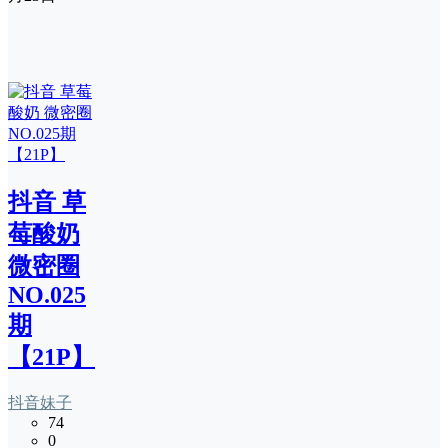
抖音 草
莓酸奶
微密圈
NO.025
期
【21P】
抖音妹子
74
0