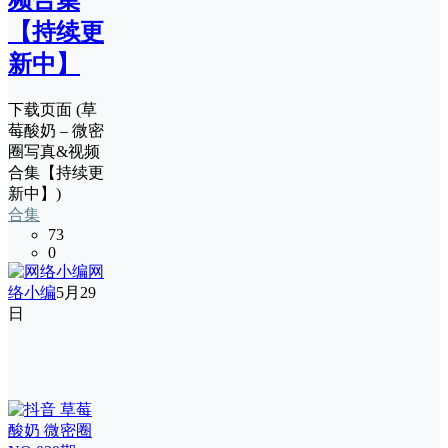
频合集
【持续更
新中】
下载页面 (草
莓酸奶 – 微密
圈写真&视频
合集【持续更
新中】)
合集
73
0
网
络小编
5月29
日