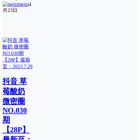
meizi
4
月23日
抖音 草
莓酸奶
微密圈
NO.030
期
【28P】
最新至：