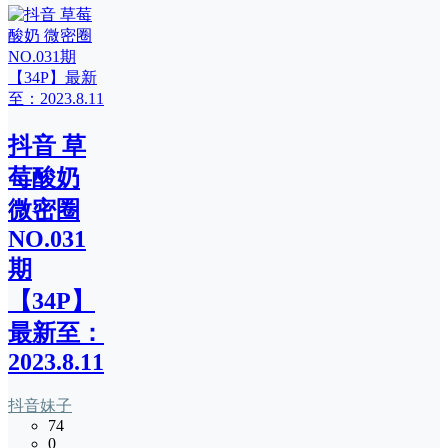
抖音 草
莓酸奶
微密圈
NO.031
期
【34P】
最新至：
2023.8.11
抖音妹子
74
0