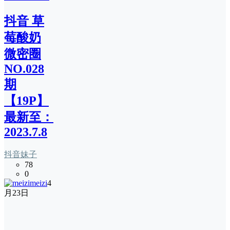
抖音 草
莓酸奶
微密圈
NO.028
期
【19P】
最新至：
2023.7.8
抖音妹子
78
0
meizi
4
月23日