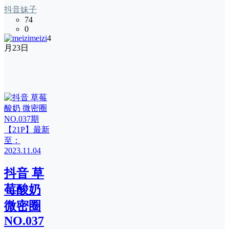
抖音妹子
74
0
meizi
4
月23日
抖音 草
莓酸奶
微密圈
NO.037