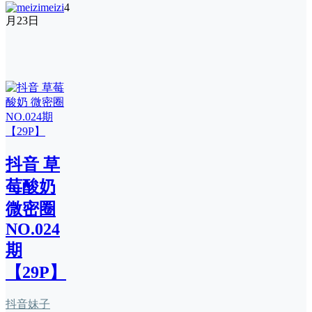
meizi
4
月23日
抖音 草
莓酸奶
微密圈
NO.024
期
【29P】
抖音妹子