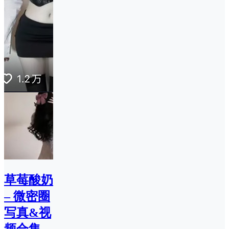
草莓酸奶
– 微密圈
写真&视