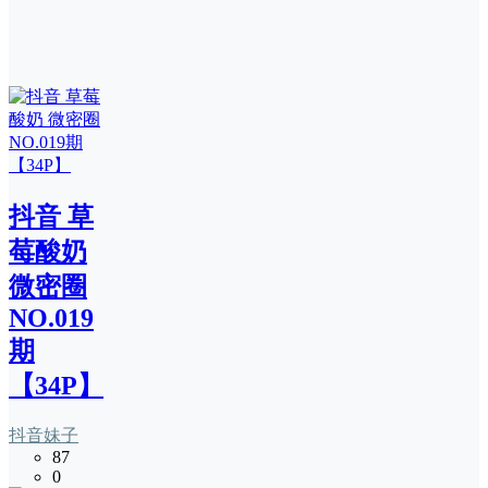
抖音 草
莓酸奶
微密圈
NO.019
期
【34P】
抖音妹子
87
0