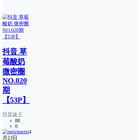
抖音 草
莓酸奶
微密圈
NO.020
期
【53P】
抖音妹子
88
0
meizi
4
月23日