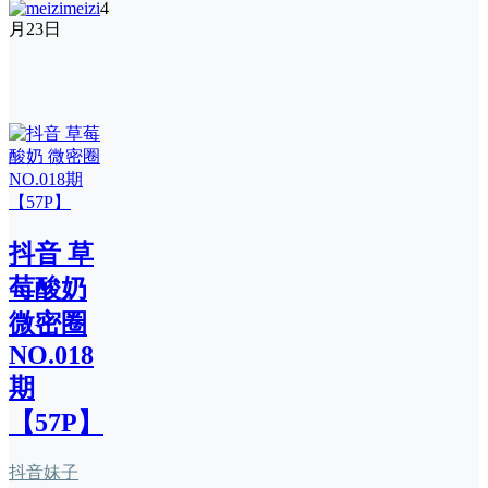
meizi
4
月23日
抖音 草
莓酸奶
微密圈
NO.018
期
【57P】
抖音妹子