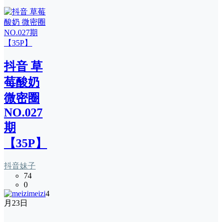
抖音 草
莓酸奶
微密圈
NO.027
期
【35P】
抖音妹子
74
0
meizi
4
月23日