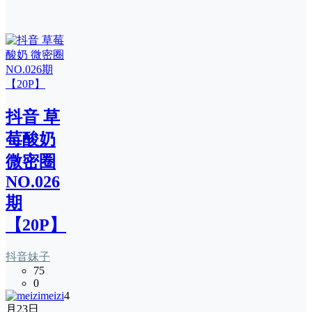
抖音 草
莓酸奶
微密圈
NO.026
期
【20P】
抖音妹子
75
0
meizi
4
月23日