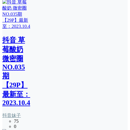
抖音 草
莓酸奶
微密圈
NO.035
期
【29P】
最新至：
2023.10.4
抖音妹子
75
0