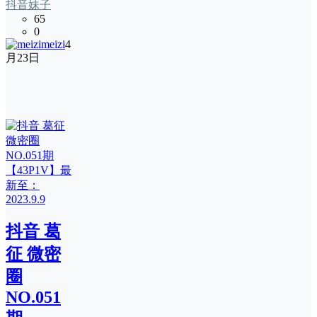
抖音妹子
65
0
meizi
4
月23日
抖音 葛
征 微密
圈
NO.051