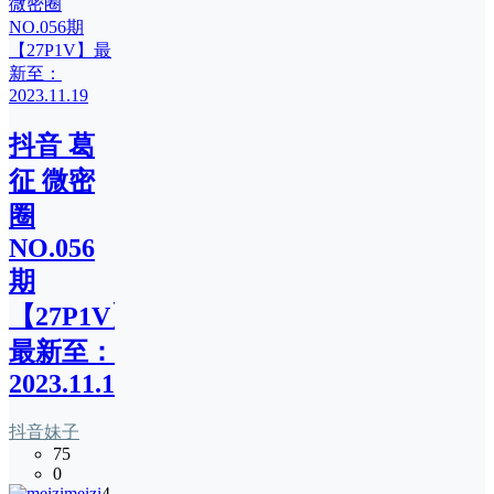
抖音 葛
征 微密
圈
NO.056
期
【27P1V】
最新至：
2023.11.19
抖音妹子
75
0
meizi
4