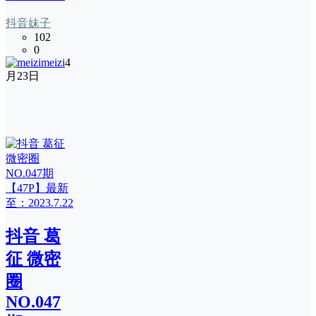
抖音妹子
102
0
meizi
4
月23日
抖音 葛
征 微密
圈
NO.047