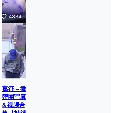
葛征 – 微
密圈写真
&视频合