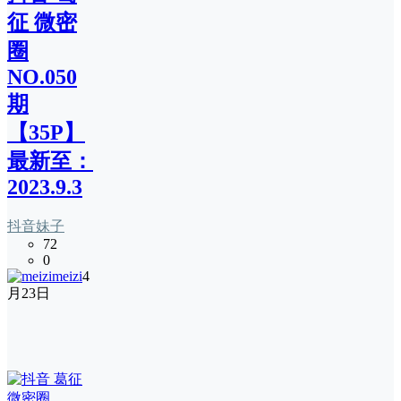
征 微密
圈
NO.050
期
【35P】
最新至：
2023.9.3
抖音妹子
72
0
meizi
4
月23日