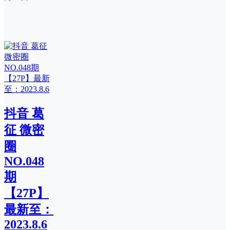
抖音 葛
征 微密
圈
NO.048
期
【27P】
最新至：
2023.8.6