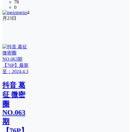
78
0
meizi
4
月23日
抖音 葛
征 微密
圈
NO.063
期
【76P】