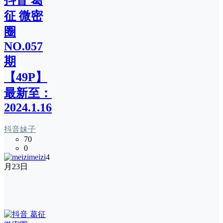
抖音 葛
征 微密
圈
NO.057
期
【49P】
最新至：
2024.1.16
抖音妹子
70
0
meizi
4
月23日