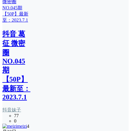
抖音 葛
征 微密
圈
NO.045
期
【50P】
最新至：
2023.7.1
抖音妹子
77
0
meizi
4