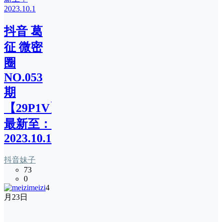
抖音 葛
征 微密
圈
NO.053
期
【29P1V】
最新至：
2023.10.1
抖音妹子
73
0
meizi
4
月23日