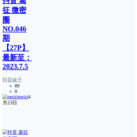
抖音 葛
征 微密
圈
NO.046
期
【27P】
最新至：
2023.7.5
抖音妹子
89
0
meizi
4
月23日