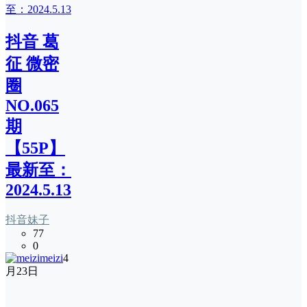
抖音 葛
征 微密
圈
NO.065
期
【55P】
最新至：
2024.5.13
抖音妹子
77
0
meizi
4
月23日