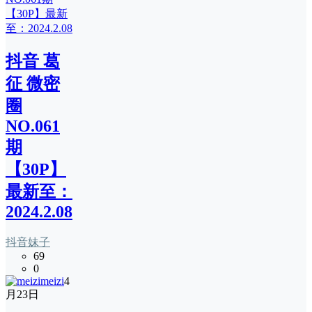
抖音 葛
征 微密
圈
NO.061
期
【30P】
最新至：
2024.2.08
抖音妹子
69
0
meizi
4
月23日