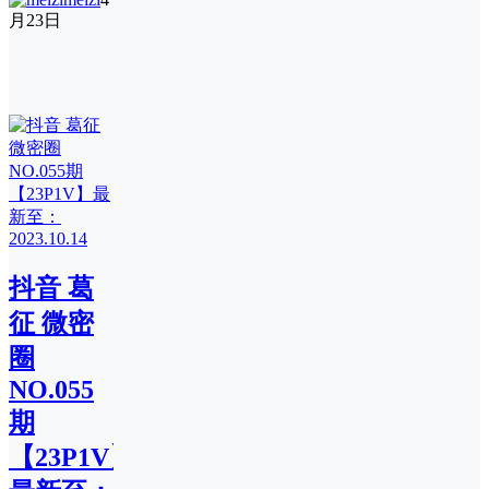
月23日
抖音 葛
征 微密
圈
NO.055
期
【23P1V】