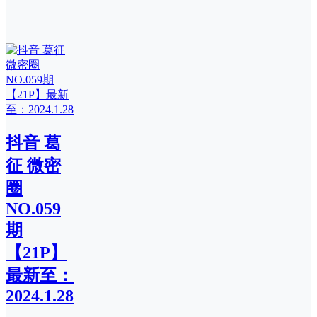
抖音 葛
征 微密
圈
NO.059
期
【21P】
最新至：
2024.1.28