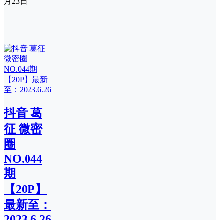
月23日
抖音 葛
征 微密
圈
NO.044
期
【20P】
最新至：
2023.6.26