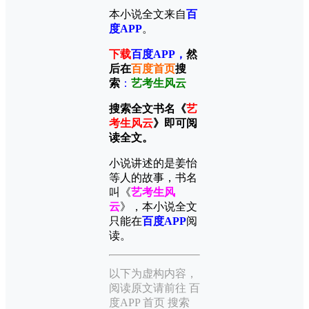
本小说全文来自
百
度APP
。
下载
百度APP
，
然
后在
百度首页
搜
索
：
艺考生风云
搜索全文书名《
艺
考生风云
》即可阅
读全文。
小说讲述的是姜怡
等人的故事，书名
叫《
艺考生风
云
》，本小说全文
只能在
百度APP
阅
读。
以下为虚构内容，
阅读原文请前往 百
度APP 首页 搜索