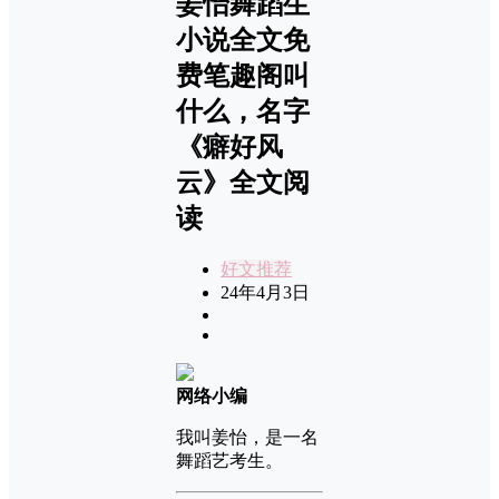
姜怡舞蹈生
小说全文免
费笔趣阁叫
什么，名字
《癖好风
云》全文阅
读
好文推荐
24年4月3日
网络小编
我叫姜怡，是一名
舞蹈艺考生。