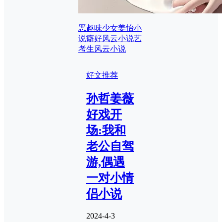
恶趣味少女姜怡小
说
癖好风云小说
艺
考生风云小说
好文推荐
孙哲姜薇
好戏开
场:我和
老公自驾
游,偶遇
一对小情
侣小说
2024-4-3