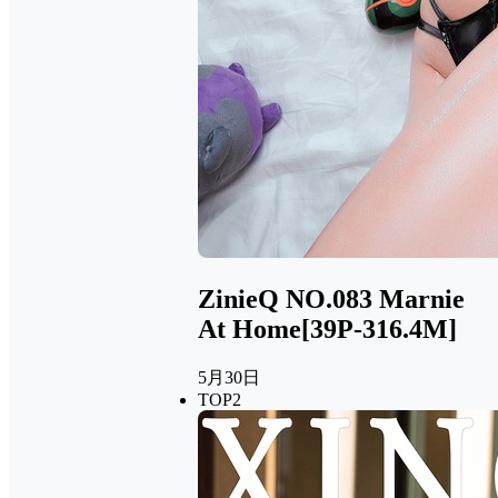
ZinieQ NO.083 Marnie
At Home[39P-316.4M]
5月30日
TOP2