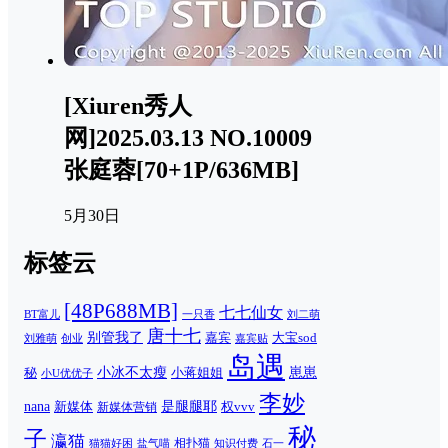
[Xiuren秀人
网]2025.03.13 NO.10009
张庭蓉[70+1P/636MB]
5月30日
标签云
[48P688MB]
七七仙女
一只香
刘二萌
BT富儿
唐十七
别管我了
嘉宾
大宝sod
刘雅萌
创业
嘉宾贴
岛遇
崽崽
秘
小冰不太瘦
小蒋姐姐
小U优优子
李妙
nana
是腿腿耶
新媒体
权vvv
新媒体营销
秘
子
瀛猫
相扑猫
猫猫好困
知识付费
石一
盐气喵