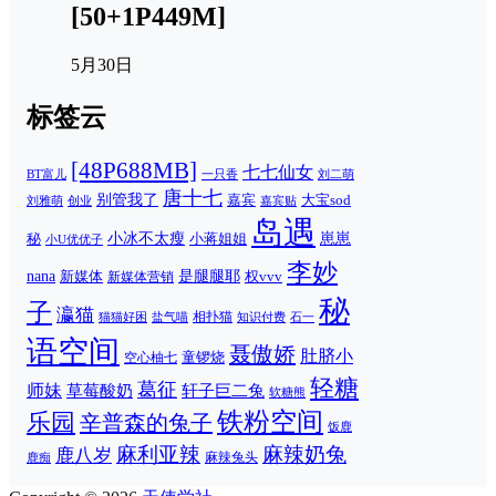
[50+1P449M]
5月30日
标签云
[48P688MB]
七七仙女
一只香
刘二萌
BT富儿
唐十七
别管我了
嘉宾
大宝sod
刘雅萌
创业
嘉宾贴
岛遇
崽崽
秘
小冰不太瘦
小蒋姐姐
小U优优子
李妙
nana
是腿腿耶
新媒体
权vvv
新媒体营销
秘
子
瀛猫
相扑猫
猫猫好困
知识付费
石一
盐气喵
语空间
聂傲娇
肚脐小
童锣烧
空心柚七
轻糖
葛征
师妹
草莓酸奶
轩子巨二兔
软糖熊
铁粉空间
乐园
辛普森的兔子
饭鹿
麻利亚辣
麻辣奶兔
鹿八岁
麻辣兔头
鹿痴