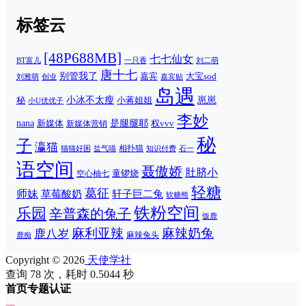
标签云
[48P688MB]
七七仙女
一只香
刘二萌
BT富儿
唐十七
别管我了
嘉宾
大宝sod
刘雅萌
创业
嘉宾贴
岛遇
崽崽
秘
小冰不太瘦
小蒋姐姐
小U优优子
李妙
nana
是腿腿耶
新媒体
权vvv
新媒体营销
秘
子
瀛猫
相扑猫
猫猫好困
知识付费
石一
盐气喵
语空间
聂傲娇
肚脐小
童锣烧
空心柚七
轻糖
葛征
师妹
草莓酸奶
轩子巨二兔
软糖熊
铁粉空间
乐园
辛普森的兔子
饭鹿
麻利亚辣
麻辣奶兔
鹿八岁
麻辣兔头
鹿痴
Copyright © 2026
天使学社
查询 78 次，耗时 0.5044 秒
首页
专题
认证