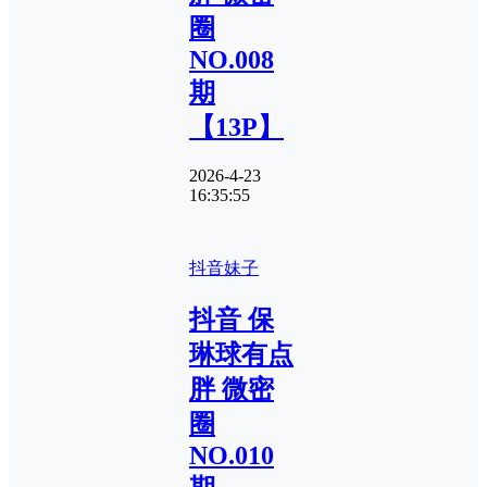
圈
NO.008
期
【13P】
2026-4-23
16:35:55
抖音妹子
抖音 保
琳球有点
胖 微密
圈
NO.010