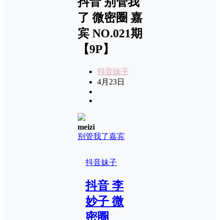
抖音 别管我
了 微密圈 嘉
宾 NO.021期
【9P】
抖音妹子
4月23日
meizi
别管我了
嘉宾
抖音妹子
抖音 李
妙子 微
密圈