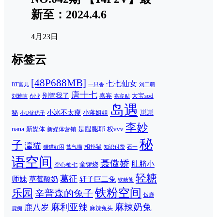
新至：2024.4.6
4月23日
标签云
[48P688MB]
七七仙女
一只香
刘二萌
BT富儿
唐十七
别管我了
嘉宾
大宝sod
刘雅萌
创业
嘉宾贴
岛遇
崽崽
秘
小冰不太瘦
小蒋姐姐
小U优优子
李妙
nana
是腿腿耶
新媒体
权vvv
新媒体营销
秘
子
瀛猫
相扑猫
猫猫好困
知识付费
石一
盐气喵
语空间
聂傲娇
肚脐小
童锣烧
空心柚七
轻糖
葛征
师妹
草莓酸奶
轩子巨二兔
软糖熊
铁粉空间
乐园
辛普森的兔子
饭鹿
麻利亚辣
麻辣奶兔
鹿八岁
麻辣兔头
鹿痴