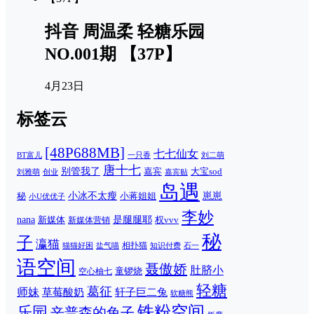
抖音 周温柔 轻糖乐园
NO.001期 【37P】
4月23日
标签云
[48P688MB]
七七仙女
一只香
刘二萌
BT富儿
唐十七
别管我了
嘉宾
大宝sod
刘雅萌
创业
嘉宾贴
岛遇
崽崽
秘
小冰不太瘦
小蒋姐姐
小U优优子
李妙
nana
是腿腿耶
新媒体
权vvv
新媒体营销
秘
子
瀛猫
相扑猫
猫猫好困
知识付费
石一
盐气喵
语空间
聂傲娇
肚脐小
童锣烧
空心柚七
轻糖
葛征
师妹
草莓酸奶
轩子巨二兔
软糖熊
铁粉空间
乐园
辛普森的兔子