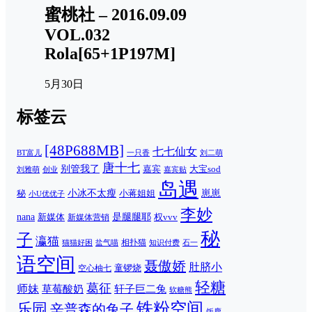
蜜桃社 – 2016.09.09
VOL.032
Rola[65+1P197M]
5月30日
标签云
[48P688MB]
七七仙女
一只香
刘二萌
BT富儿
唐十七
别管我了
嘉宾
大宝sod
刘雅萌
创业
嘉宾贴
岛遇
崽崽
秘
小冰不太瘦
小蒋姐姐
小U优优子
李妙
nana
是腿腿耶
新媒体
权vvv
新媒体营销
秘
子
瀛猫
相扑猫
猫猫好困
知识付费
石一
盐气喵
语空间
聂傲娇
肚脐小
童锣烧
空心柚七
轻糖
葛征
师妹
草莓酸奶
轩子巨二兔
软糖熊
铁粉空间
乐园
辛普森的兔子
饭鹿