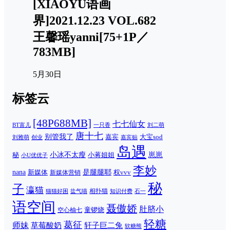
[XIAOYU语画
界]2021.12.23 VOL.682
王馨瑶yanni[75+1P／
783MB]
5月30日
标签云
[48P688MB]
七七仙女
一只香
刘二萌
BT富儿
唐十七
别管我了
嘉宾
大宝sod
刘雅萌
创业
嘉宾贴
岛遇
崽崽
秘
小冰不太瘦
小蒋姐姐
小U优优子
李妙
nana
是腿腿耶
新媒体
权vvv
新媒体营销
秘
子
瀛猫
相扑猫
猫猫好困
知识付费
石一
盐气喵
语空间
聂傲娇
肚脐小
童锣烧
空心柚七
轻糖
葛征
师妹
草莓酸奶
轩子巨二兔
软糖熊