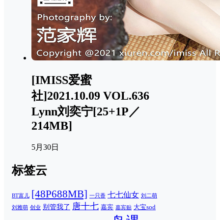
[IMISS爱蜜
社]2021.10.09 VOL.636
Lynn刘奕宁[25+1P／
214MB]
5月30日
标签云
[48P688MB]
七七仙女
一只香
刘二萌
BT富儿
唐十七
别管我了
嘉宾
大宝sod
刘雅萌
创业
嘉宾贴