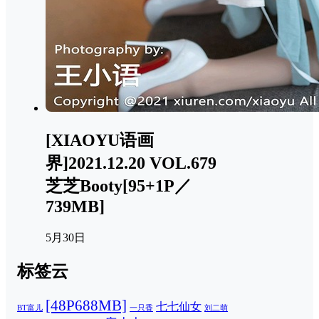
[XIAOYU语画
界]2021.12.20 VOL.679
芝芝Booty[95+1P／
739MB]
5月30日
标签云
[48P688MB]
七七仙女
一只香
刘二萌
BT富儿