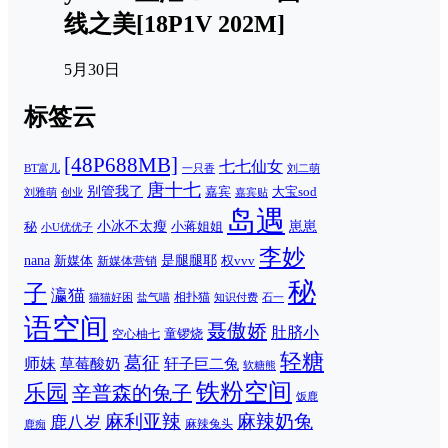
线之美[18P1V 202M]
5月30日
标签云
[48P688MB]
七七仙女
一只香
刘二萌
BT富儿
唐十七
别管我了
嘉宾
大宝sod
刘雅萌
创业
嘉宾贴
岛遇
崽崽
秘
小冰不太瘦
小蒋姐姐
小U优优子
李妙
nana
是腿腿耶
新媒体
权vvv
新媒体营销
秘
子
瀛猫
相扑猫
猫猫好困
知识付费
石一
盐气喵
语空间
聂傲娇
肚脐小
童锣烧
空心柚七
轻糖
葛征
师妹
草莓酸奶
轩子巨二兔
软糖熊
铁粉空间
乐园
辛普森的兔子
饭鹿
麻利亚辣
麻辣奶兔
鹿八岁
麻辣兔头
鹿痴