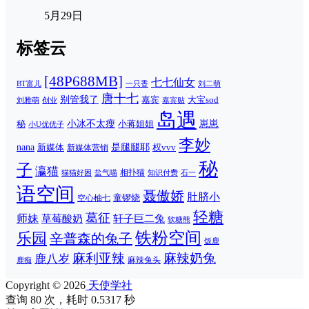
5月29日
标签云
[48P688MB]
七七仙女
一只香
刘二萌
BT富儿
唐十七
别管我了
嘉宾
大宝sod
刘雅萌
创业
嘉宾贴
岛遇
崽崽
秘
小冰不太瘦
小蒋姐姐
小U优优子
李妙
nana
是腿腿耶
新媒体
权vvv
新媒体营销
秘
子
瀛猫
相扑猫
猫猫好困
知识付费
石一
盐气喵
语空间
聂傲娇
肚脐小
童锣烧
空心柚七
轻糖
葛征
师妹
草莓酸奶
轩子巨二兔
软糖熊
铁粉空间
乐园
辛普森的兔子
饭鹿
麻利亚辣
麻辣奶兔
鹿八岁
麻辣兔头
鹿痴
Copyright © 2026
天使学社
查询 80 次，耗时 0.5317 秒