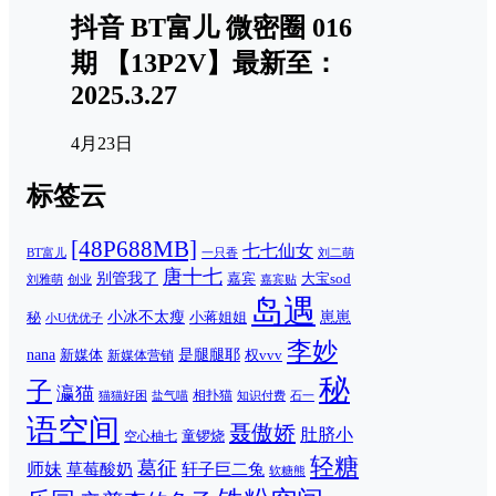
抖音 BT富儿 微密圈 016
期 【13P2V】最新至：
2025.3.27
4月23日
标签云
[48P688MB]
七七仙女
一只香
刘二萌
BT富儿
唐十七
别管我了
嘉宾
大宝sod
刘雅萌
创业
嘉宾贴
岛遇
崽崽
秘
小冰不太瘦
小蒋姐姐
小U优优子
李妙
nana
是腿腿耶
新媒体
权vvv
新媒体营销
秘
子
瀛猫
相扑猫
猫猫好困
知识付费
石一
盐气喵
语空间
聂傲娇
肚脐小
童锣烧
空心柚七
轻糖
葛征
师妹
草莓酸奶
轩子巨二兔
软糖熊