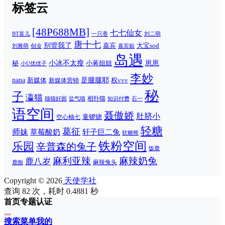
标签云
[48P688MB]
七七仙女
一只香
刘二萌
BT富儿
唐十七
别管我了
嘉宾
大宝sod
刘雅萌
创业
嘉宾贴
岛遇
崽崽
秘
小冰不太瘦
小蒋姐姐
小U优优子
李妙
nana
是腿腿耶
新媒体
权vvv
新媒体营销
秘
子
瀛猫
相扑猫
猫猫好困
知识付费
石一
盐气喵
语空间
聂傲娇
肚脐小
童锣烧
空心柚七
轻糖
葛征
师妹
草莓酸奶
轩子巨二兔
软糖熊
铁粉空间
乐园
辛普森的兔子
饭鹿
麻利亚辣
麻辣奶兔
鹿八岁
麻辣兔头
鹿痴
Copyright © 2026
天使学社
查询 82 次，耗时 0.4881 秒
首页
专题
认证
搜索
菜单
我的