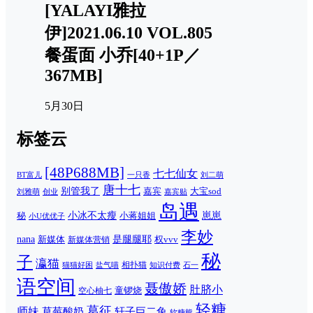
[YALAYI雅拉
伊]2021.06.10 VOL.805
餐蛋面 小乔[40+1P／
367MB]
5月30日
标签云
[48P688MB]
七七仙女
一只香
刘二萌
BT富儿
唐十七
别管我了
嘉宾
大宝sod
刘雅萌
创业
嘉宾贴
岛遇
崽崽
秘
小冰不太瘦
小蒋姐姐
小U优优子
李妙
nana
是腿腿耶
新媒体
权vvv
新媒体营销
秘
子
瀛猫
相扑猫
猫猫好困
知识付费
石一
盐气喵
语空间
聂傲娇
肚脐小
童锣烧
空心柚七
轻糖
葛征
师妹
草莓酸奶
轩子巨二兔
软糖熊