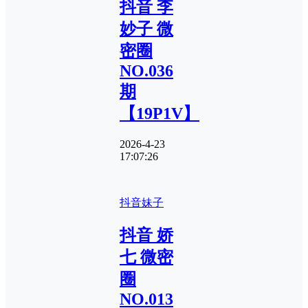
抖音 李
妙子 微
密圈
NO.036
期
【19P1V】
2026-4-23
17:07:26
抖音妹子
抖音 娇
七 微密
圈
NO.013