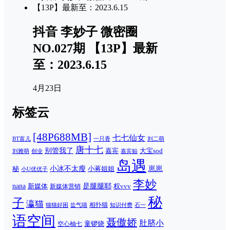
抖音 李妙子 微密圈
NO.027期 【13P】最新
至：2023.6.15
4月23日
标签云
[48P688MB]
七七仙女
一只香
刘二萌
BT富儿
唐十七
别管我了
嘉宾
大宝sod
刘雅萌
创业
嘉宾贴
岛遇
崽崽
秘
小冰不太瘦
小蒋姐姐
小U优优子
李妙
nana
是腿腿耶
新媒体
权vvv
新媒体营销
秘
子
瀛猫
相扑猫
猫猫好困
知识付费
石一
盐气喵
语空间
聂傲娇
肚脐小
童锣烧
空心柚七