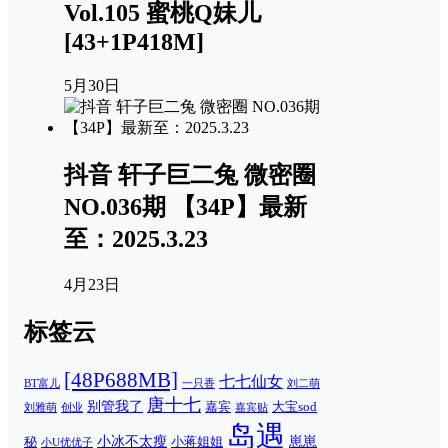
Vol.105 蜜桃Q妹儿
[43+1P418M]
5月30日
抖音 轩子巨二兔 微密圈
NO.036期 【34P】最新
至：2025.3.23
4月23日
标签云
[48P688MB]
七七仙女
一只香
刘二萌
BT富儿
唐十七
别管我了
嘉宾
大宝sod
刘雅萌
创业
嘉宾贴
岛遇
崽崽
秘
小冰不太瘦
小蒋姐姐
小U优优子