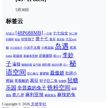
5月30日
标签云
[48P688MB]
七七仙女
一只香
刘二萌
BT富儿
唐十七
别管我了
嘉宾
大宝sod
刘雅萌
创业
嘉宾贴
岛遇
崽崽
秘
小冰不太瘦
小蒋姐姐
小U优优子
李妙
nana
是腿腿耶
新媒体
权vvv
新媒体营销
秘
子
瀛猫
相扑猫
猫猫好困
知识付费
石一
盐气喵
语空间
聂傲娇
肚脐小
童锣烧
空心柚七
轻糖
葛征
师妹
草莓酸奶
轩子巨二兔
软糖熊
铁粉空间
乐园
辛普森的兔子
饭鹿
麻利亚辣
麻辣奶兔
鹿八岁
麻辣兔头
鹿痴
Copyright © 2026
天使学社