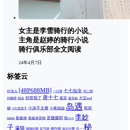
女主是李雪骑行的小说_
主角是赵婷的骑行小说
骑行俱乐部全文阅读
24年4月7日
标签云
[48P688MB]
七七仙女
一只香
刘二萌
BT富儿
唐十七
别管我了
嘉宾
大宝sod
刘雅萌
创业
嘉宾贴
岛遇
崽崽
秘
小冰不太瘦
小蒋姐姐
小U优优子
李妙
nana
是腿腿耶
新媒体
权vvv
新媒体营销
秘
子
瀛猫
相扑猫
猫猫好困
知识付费
石一
盐气喵