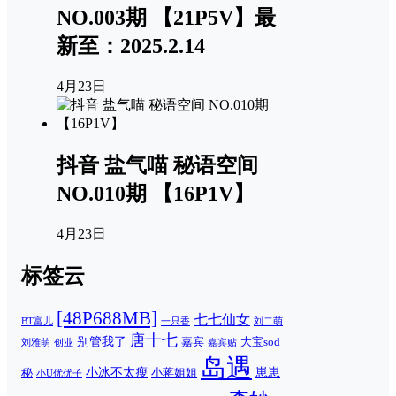
NO.003期 【21P5V】最
新至：2025.2.14
4月23日
抖音 盐气喵 秘语空间
NO.010期 【16P1V】
4月23日
标签云
[48P688MB]
七七仙女
一只香
刘二萌
BT富儿
唐十七
别管我了
嘉宾
大宝sod
刘雅萌
创业
嘉宾贴
岛遇
崽崽
秘
小冰不太瘦
小蒋姐姐
小U优优子