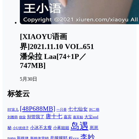
[XIAOYU语画
界]2021.11.10 VOL.651
潘朵拉 Laa[74+1P／
747MB]
5月30日
标签云
[48P688MB]
七七仙女
一只香
刘二萌
BT富儿
唐十七
别管我了
嘉宾
大宝sod
刘雅萌
创业
嘉宾贴
岛遇
崽崽
秘
小冰不太瘦
小蒋姐姐
小U优优子
李妙
nana
是腿腿耶
新媒体
权vvv
新媒体营销