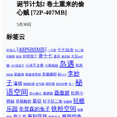
诞节计划2 卷土重来的偷
心贼 [72P-407MB]
5月30日
标签云
[48P688MB]
七七仙女
一只香
刘二萌
BT富儿
唐十七
别管我了
嘉宾
大宝sod
刘雅萌
创业
嘉宾贴
岛遇
崽崽
秘
小冰不太瘦
小蒋姐姐
小U优优子
李妙
nana
是腿腿耶
新媒体
权vvv
新媒体营销
秘
子
瀛猫
相扑猫
猫猫好困
知识付费
石一
盐气喵
语空间
聂傲娇
肚脐小
童锣烧
空心柚七
轻糖
葛征
师妹
草莓酸奶
轩子巨二兔
软糖熊
铁粉空间
乐园
辛普森的兔子
饭鹿
麻利亚辣
麻辣奶兔
鹿八岁
麻辣兔头
鹿痴