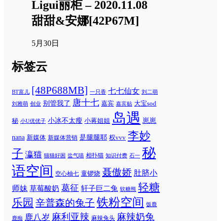
Ligui丽柜 – 2020.11.08
甜甜&安娜[42P67M]
5月30日
标签云
[48P688MB]
七七仙女
一只香
刘二萌
BT富儿
唐十七
别管我了
嘉宾
大宝sod
刘雅萌
创业
嘉宾贴
岛遇
崽崽
秘
小冰不太瘦
小蒋姐姐
小U优优子
李妙
nana
是腿腿耶
新媒体
权vvv
新媒体营销
秘
子
瀛猫
相扑猫
猫猫好困
知识付费
石一
盐气喵
语空间
聂傲娇
肚脐小
童锣烧
空心柚七
轻糖
葛征
师妹
草莓酸奶
轩子巨二兔
软糖熊
铁粉空间
乐园
辛普森的兔子
饭鹿
麻利亚辣
麻辣奶兔
鹿八岁
麻辣兔头
鹿痴