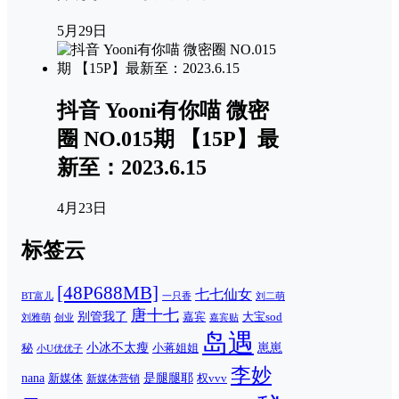
5月29日
抖音 Yooni有你喵 微密
圈 NO.015期 【15P】最
新至：2023.6.15
4月23日
标签云
[48P688MB]
七七仙女
一只香
刘二萌
BT富儿
唐十七
别管我了
嘉宾
大宝sod
刘雅萌
创业
嘉宾贴
岛遇
崽崽
秘
小冰不太瘦
小蒋姐姐
小U优优子
李妙
nana
是腿腿耶
新媒体
权vvv
新媒体营销