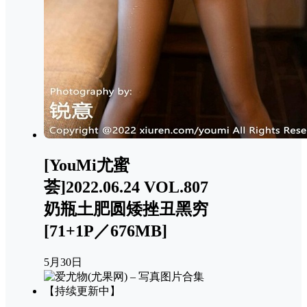
[YouMi尤蜜
荟]2022.06.24 VOL.807
奶瓶土肥圆矮挫丑黑穷
[71+1P／676MB]
5月30日