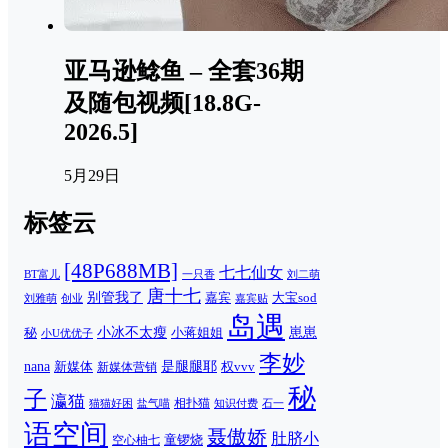
亚马逊鲶鱼 – 全套36期
及随包视频[18.8G-
2026.5]
5月29日
标签云
[48P688MB]
七七仙女
一只香
刘二萌
BT富儿
唐十七
别管我了
嘉宾
大宝sod
刘雅萌
创业
嘉宾贴
岛遇
崽崽
秘
小冰不太瘦
小蒋姐姐
小U优优子
李妙
nana
是腿腿耶
新媒体
权vvv
新媒体营销
秘
子
瀛猫
相扑猫
猫猫好困
知识付费
石一
盐气喵
语空间
聂傲娇
肚脐小
童锣烧
空心柚七