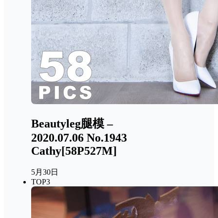
Beautyleg腿模 –
2020.07.06 No.1943
Cathy[58P527M]
5月30日
TOP3