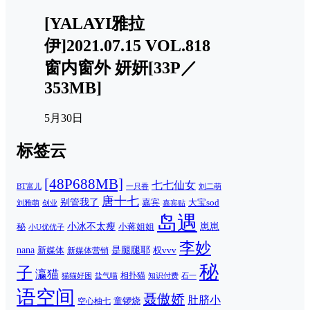
[YALAYI雅拉
伊]2021.07.15 VOL.818
窗内窗外 妍妍[33P／
353MB]
5月30日
标签云
[48P688MB]
七七仙女
一只香
刘二萌
BT富儿
唐十七
别管我了
嘉宾
大宝sod
刘雅萌
创业
嘉宾贴
岛遇
崽崽
秘
小冰不太瘦
小蒋姐姐
小U优优子
李妙
nana
是腿腿耶
新媒体
权vvv
新媒体营销
秘
子
瀛猫
相扑猫
猫猫好困
知识付费
石一
盐气喵
语空间
聂傲娇
肚脐小
童锣烧
空心柚七