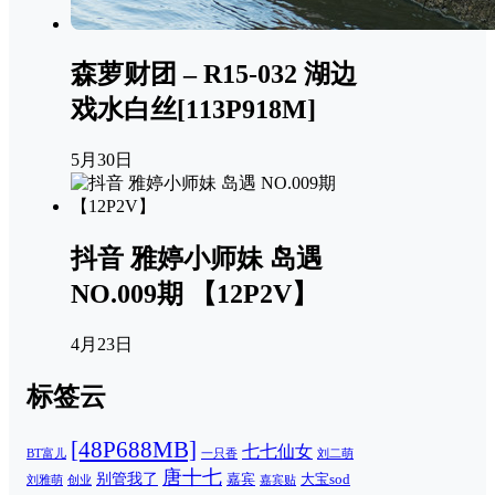
森萝财团 – R15-032 湖边
戏水白丝[113P918M]
5月30日
抖音 雅婷小师妹 岛遇
NO.009期 【12P2V】
4月23日
标签云
[48P688MB]
七七仙女
一只香
刘二萌
BT富儿
唐十七
别管我了
嘉宾
大宝sod
刘雅萌
创业
嘉宾贴