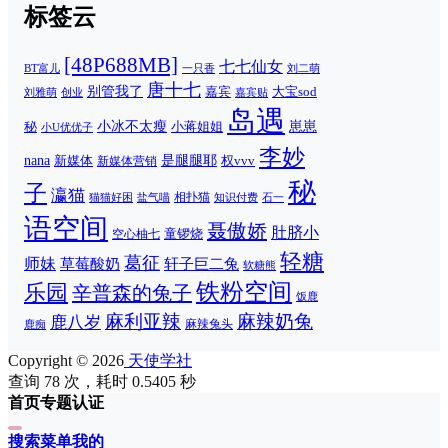
标签云
[48P688MB]
七七仙女
一只香
刘二萌
BT富儿
唐十七
别管我了
嘉宾
大宝sod
刘雅萌
创业
嘉宾贴
岛遇
崽崽
秘
小冰不太瘦
小蒋姐姐
小U优优子
李妙
nana
是腿腿耶
新媒体
权vvv
新媒体营销
秘
子
瀛猫
相扑猫
猫猫好困
知识付费
石一
盐气喵
语空间
聂傲娇
肚脐小
童锣烧
空心柚七
轻糖
葛征
师妹
草莓酸奶
轩子巨二兔
软糖熊
铁粉空间
乐园
辛普森的兔子
饭鹿
麻利亚辣
麻辣奶兔
鹿八岁
麻辣兔头
鹿痴
Copyright © 2026
天使学社
查询 78 次，耗时 0.5405 秒
首页
专题
认证
搜索
菜单
我的