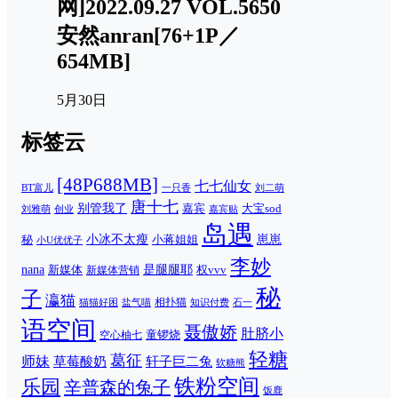
网]2022.09.27 VOL.5650
安然anran[76+1P／
654MB]
5月30日
标签云
[48P688MB]
七七仙女
一只香
刘二萌
BT富儿
唐十七
别管我了
嘉宾
大宝sod
刘雅萌
创业
嘉宾贴
岛遇
崽崽
秘
小冰不太瘦
小蒋姐姐
小U优优子
李妙
nana
是腿腿耶
新媒体
权vvv
新媒体营销
秘
子
瀛猫
相扑猫
猫猫好困
知识付费
石一
盐气喵
语空间
聂傲娇
肚脐小
童锣烧
空心柚七
轻糖
葛征
师妹
草莓酸奶
轩子巨二兔
软糖熊
铁粉空间
乐园
辛普森的兔子
饭鹿