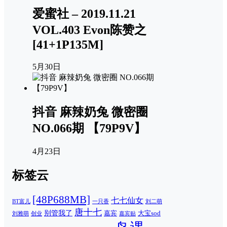
爱蜜社 – 2019.11.21
VOL.403 Evon陈赞之
[41+1P135M]
5月30日
抖音 麻辣奶兔 微密圈
NO.066期 【79P9V】
4月23日
标签云
[48P688MB]
七七仙女
一只香
刘二萌
BT富儿
唐十七
别管我了
嘉宾
大宝sod
刘雅萌
创业
嘉宾贴