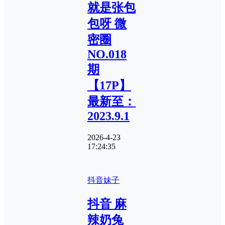
就是张包
包呀 微
密圈
NO.018
期
【17P】
最新至：
2023.9.1
2026-4-23
17:24:35
抖音妹子
抖音 麻
辣奶兔